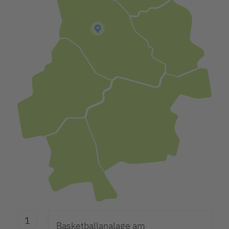
1
1
Basketballanalage am