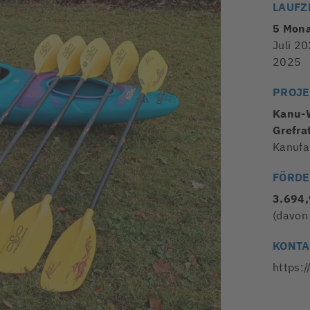
LAUFZ
5 Mon
Juli 2
2025
PROJE
Kanu-
Grefra
Kanufa
FÖRD
3.694
(davon
KONTA
https:/