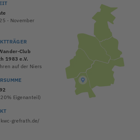
EIT
ate
025 - November
KTTRÄGER
Wander-Club
th 1983 e.V.
hren auf der Niers
ERSUMME
1
,92
 20% Eigenanteil)
KT
/kwc-grefrath.de/